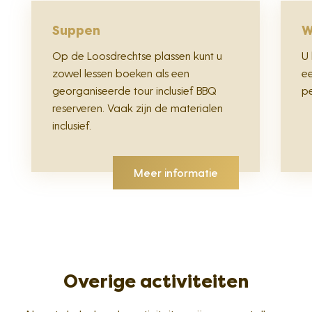
Suppen
W
Op de Loosdrechtse plassen kunt u
U 
zowel lessen boeken als een
e
georganiseerde tour inclusief BBQ
p
reserveren. Vaak zijn de materialen
inclusief.
Meer informatie
Overige activiteiten