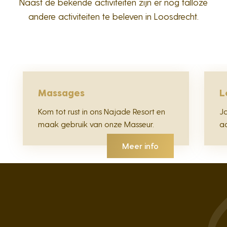
Naast de bekende activiteiten zijn er nog talloze
andere activiteiten te beleven in Loosdrecht.
Massages
L
Kom tot rust in ons Najade Resort en
Ja
maak gebruik van onze Masseur.
ac
Meer info