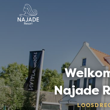
Welkom
Najade R
LOOSDRE