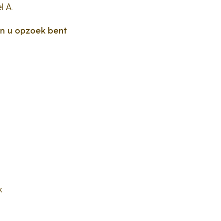
l A.
en u opzoek bent
k