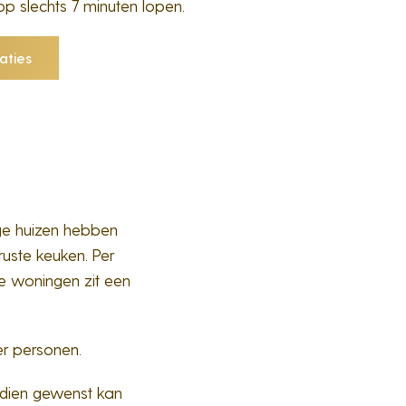
 op slechts 7 minuten lopen.
aties
ge huizen hebben
ruste keuken. Per
de woningen zit een
eer personen.
indien gewenst kan