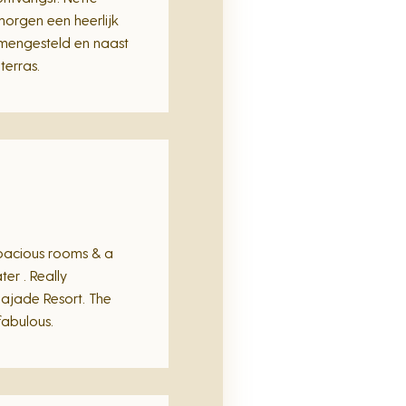
orgen een heerlijk
amengesteld en naast
terras.
pacious rooms & a
er . Really
ajade Resort. The
fabulous.