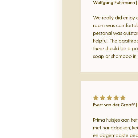
Wolfgang Fuhrmann |
We really did enjoy 
room was comfortab
personal was outstan
helpful. The baathr
there should be a pos
soap or shampoo in
Evert van der Graaff |
Prima huisjes aan he
met handdoeken, ke
en opgemaakte bedd