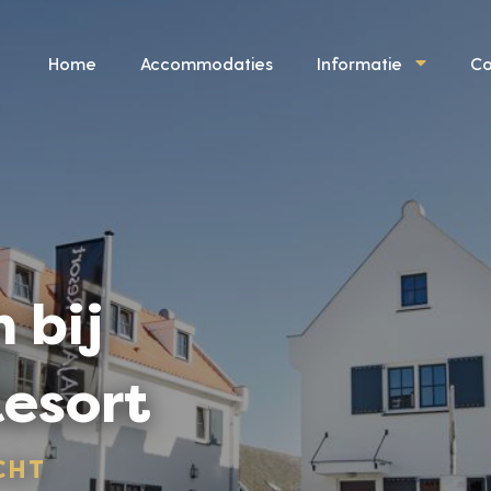
Home
Accommodaties
Informatie
Co
 bij
esort
CHT