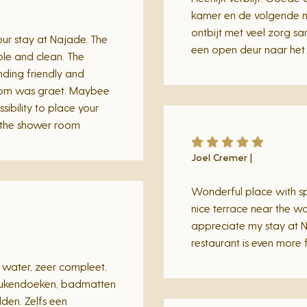
kamer en de volgende m
ontbijt met veel zorg s
our stay at Najade. The
een open deur naar het 
le and clean. The
ding friendly and
oom was graet. Maybee
sibility to place your
 the shower room
Joel Cremer |
Wonderful place with s
nice terrace near the wat
appreciate my stay at N
restaurant is even more 
t water, zeer compleet,
ukendoeken, badmatten
en. Zelfs een