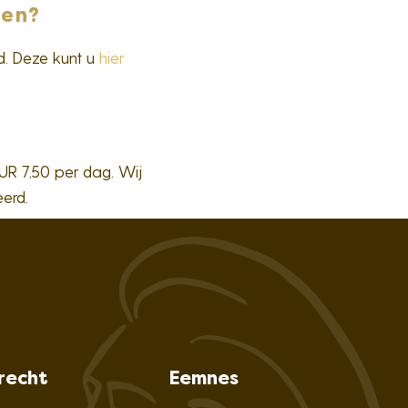
ren?
gd. Deze kunt u
hier
UR 7,50 per dag. Wij
erd.
recht
Eemnes