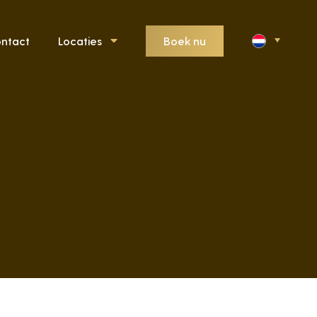
Boek nu
ntact
Locaties