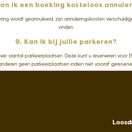
Kan ik een boeking kosteloos annule
ering wordt geannuleerd, zijn annuleringskosten verschuldi
vinden.
9. Kan ik bij jullie parkeren?
over aantal parkeerplaatsen. Deze kunt u reserveren voor E
anderen geen parkeerplaatsen indien niet vooraf gereserve
Loosd