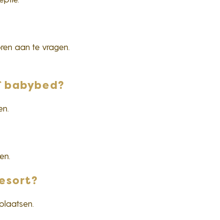
oren aan te vragen.
of babybed?
en.
en.
Resort?
plaatsen.