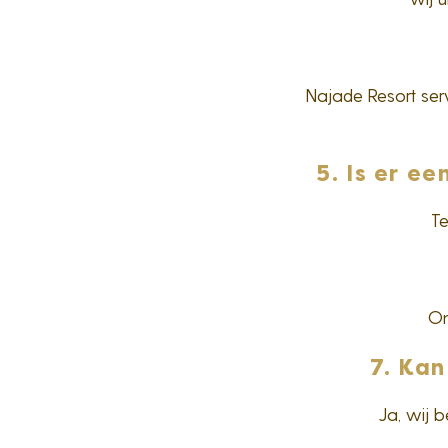
Najade Resort serv
5. Is er e
Te
On
7. Kan
Ja, wij 