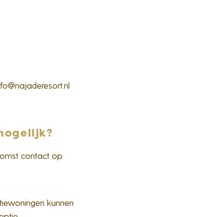
?
info@najaderesort.nl
mogelijk?
omst contact op.
antiewoningen kunnen
ptie.